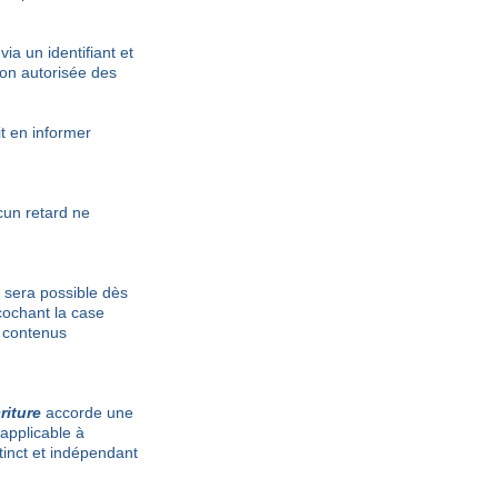
ia un identifiant et
non autorisée des
it en informer
cun retard ne
sera possible dès
cochant la case
s contenus
riture
accorde une
applicable à
tinct et indépendant