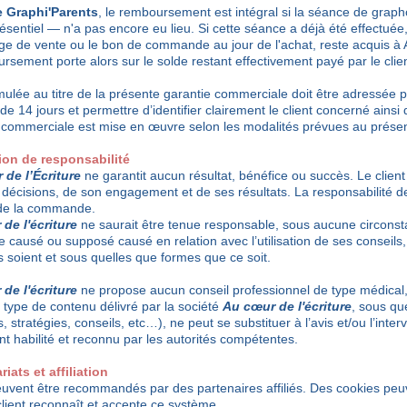
 Graphi'Parents
, le remboursement est intégral si la séance de grap
ésentiel — n'a pas encore eu lieu. Si cette séance a déjà été effectuée,
age de vente ou le bon de commande au jour de l'achat, reste acquis 
ursement porte alors sur le solde restant effectivement payé par le clien
lée au titre de la présente garantie commerciale doit être adressée p
i de 14 jours et permettre d’identifier clairement le client concerné ain
 commerciale est mise en œuvre selon les modalités prévues au présent
tion de responsabilité
de l’Écriture
ne garantit aucun résultat, bénéfice ou succès. Le client
décisions, de son engagement et de ses résultats. La responsabilité de
 de la commande.
de l'écriture
ne saurait être tenue responsable, sous aucune circonst
causé ou supposé causé en relation avec l’utilisation de ses conseils,
ls soient et sous quelles que formes que ce soit.
de l'écriture
ne propose aucun conseil professionnel de type médical
t type de contenu délivré par la société
Au cœur de l'écriture
, sous qu
, stratégies, conseils, etc…), ne peut se substituer à l’avis et/ou l’inter
t habilité et reconnu par les autorités compétentes.
riats et affiliation
euvent être recommandés par des partenaires affiliés. Des cookies peuve
client reconnaît et accepte ce système.