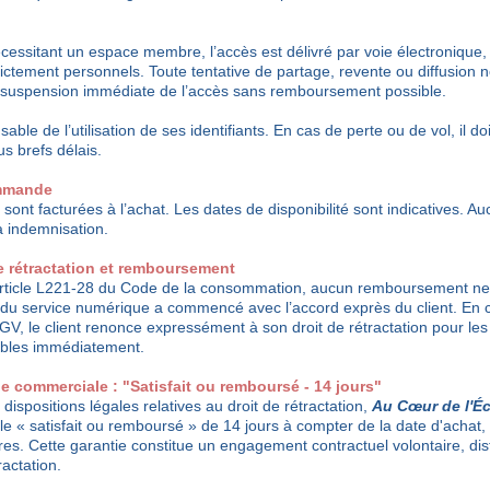
cessitant un espace membre, l’accès est délivré par voie électronique, v
ictement personnels. Toute tentative de partage, revente ou diffusion 
a suspension immédiate de l’accès sans remboursement possible.
able de l’utilisation de ses identifiants. En cas de perte ou de vol, il do
us brefs délais.
ommande
nt facturées à l’achat. Les dates de disponibilité sont indicatives. Au
à indemnisation.
 de rétractation et remboursement
rticle L221-28 du Code de la consommation, aucun remboursement ne 
n du service numérique a commencé avec l’accord exprès du client. En 
GV, le client renonce expressément à son droit de rétractation pour le
bles immédiatement.
tie commerciale : "Satisfait ou remboursé - 14 jours"
spositions légales relatives au droit de rétractation,
Au Cœur de l'Éc
e « satisfait ou remboursé » de 14 jours à compter de la date d'achat, 
res. Cette garantie constitue un engagement contractuel volontaire, dis
ractation.