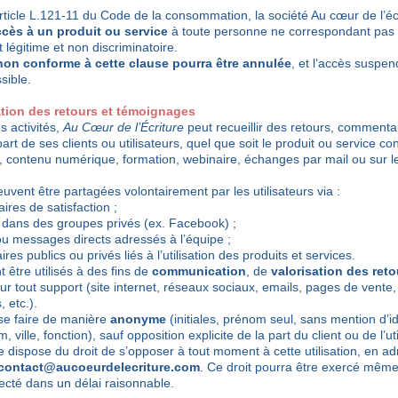
ticle L.121-11 du Code de la consommation, la société Au cœur de l’écr
accès à un produit ou service
à toute personne ne correspondant pas a
t légitime et non discriminatoire.
non conforme à cette clause pourra être annulée
, et l’accès suspen
ible.
sation des retours et témoignages
s activités,
Au Cœur de l’Écriture
peut recueillir des retours, comment
art de ses clients ou utilisateurs, quel que soit le produit ou service
contenu numérique, formation, webinaire, échanges par mail ou sur l
uvent être partagées volontairement par les utilisateurs via :
ires de satisfaction ;
 dans des groupes privés (ex. Facebook) ;
 ou messages directs adressés à l’équipe ;
es publics ou privés liés à l’utilisation des produits et services.
 être utilisés à des fins de
communication
, de
valorisation des ret
sur tout support (site internet, réseaux sociaux, emails, pages de vent
 etc.).
 se faire de manière
anonyme
(initiales, prénom seul, sans mention d’i
, ville, fonction), sauf opposition explicite de la part du client ou de l’uti
dispose du droit de s’opposer à tout moment à cette utilisation, en a
contact@aucoeurdelecriture.com
. Ce droit pourra être exercé même
specté dans un délai raisonnable.