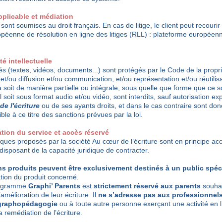
applicable et médiation
nt soumises au droit français. En cas de litige, le client peut recouri
opéenne de résolution en ligne des litiges (RLL) :
plateforme européenn
té intellectuelle
s (textes, vidéos, documents...) sont protégés par le Code de la proprié
et/ou diffusion et/ou communication, et/ou représentation et/ou réutilisa
 soit de manière partielle ou intégrale, sous quelle que forme que ce so
l soit sous format audio et/ou vidéo, sont interdits, sauf autorisation e
e l'écriture
ou de ses ayants droits, et dans le cas contraire sont donc
ble à ce titre des sanctions prévues par la loi.
nation du service et accès réservé
ques proposés par la société Au cœur de l’écriture sont en principe acc
isposant de la capacité juridique de contracter.
ns produits peuvent être exclusivement destinés à un public spéc
tion du produit concerné.
programme
Graphi’ Parents
est
strictement réservé aux parents
souha
amélioration de leur écriture. Il
ne s’adresse pas aux professionnels
a graphopédagogie
ou à toute autre personne exerçant une activité en 
 remédiation de l’écriture.