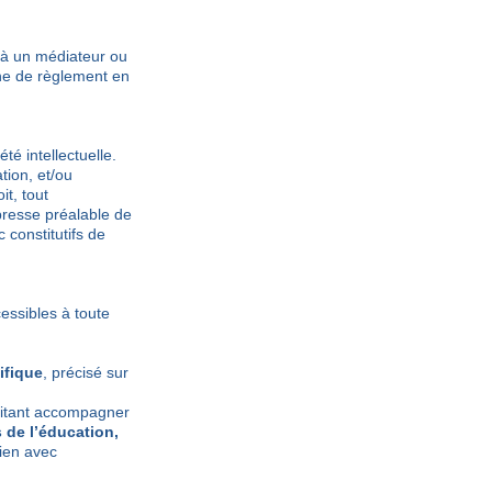
r à un médiateur ou
e de règlement en
té intellectuelle.
tion, et/ou
it, tout
xpresse préalable de
 constitutifs de
essibles à toute
ifique
, précisé sur
itant accompagner
 de l’éducation,
lien avec