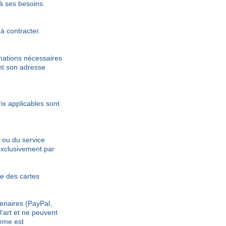
 à ses besoins.
à contracter.
rmations nécessaires
nt son adresse
ix applicables sont
n ou du service
exclusivement par
e des cartes
tenaires (PayPal,
l’art et ne peuvent
tème est