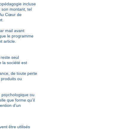
hopédagogie incluse
 son montant, tel
à Au Cœur de
t.
ar mail avant
si que le programme
 article.
 reste seul
 la société est
ance, de toute perte
 produits ou
, psychologique ou
elle que forme qu’il
vention d’un
nt être utilisés