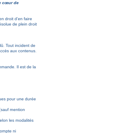
 cœur de
en droit d’en faire
ésolue de plein droit
dû. Tout incident de
’accès aux contenus.
mmande. Il est de la
ues pour une durée
(sauf mention
lon les modalités
compte ni