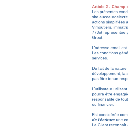
Article 2 : Champ 
Les présentes condi
site aucoeurdelecrit
actions simplifiées 
Vimoutiers, immatr
773et représentée 
Groot.
L’adresse email est
Les conditions géné
services.
Du fait de la natur
développement, la 
pas être tenue resp
L’utilisateur utilis
pourra être engagée
responsable de tout
ou financier.
Est considérée comm
de l'écriture
une co
Le Client reconnaît