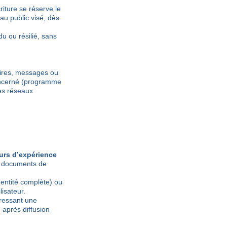
iture se réserve le
u public visé, dès
du ou résilié, sans
aires, messages ou
 concerné (programme
es réseaux
ours d’expérience
e, documents de
dentité complète) ou
lisateur.
dressant une
 après diffusion