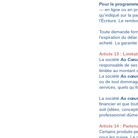
Pour le programme
— en ligne ou en pr
qu'indiqué sur la p
l'Écriture. Le rembo
Toute demande formu
l’expiration du déla
acheté. La garantie
Article 13 : Limita
La société
Au Cœur 
responsable de ses 
limitée au montant
La société
Au cœur 
ou de tout dommage 
services, quels qu’i
La société
Au cœur 
financier et que tou
soit (idées, concepts
professionnel dûmen
Article 14 : Partena
Certains produits p
pour les suivre. Le 