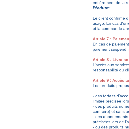
entièrement de la r
l'écriture
.
Le client confirme qu
usage. En cas d’erre
et la commande ann
Article 7 : Paieme
En cas de paiement e
paiement suspend l’
Article 8 : Livrais
L’accès aux service
responsabilité du cl
Article 9 : Accès 
Les produits propos
- des forfaits d’a
limitée précisée lo
- des produits numé
contraire) et sans
- des abonnements 
précisées lors de l’
- ou des produits n