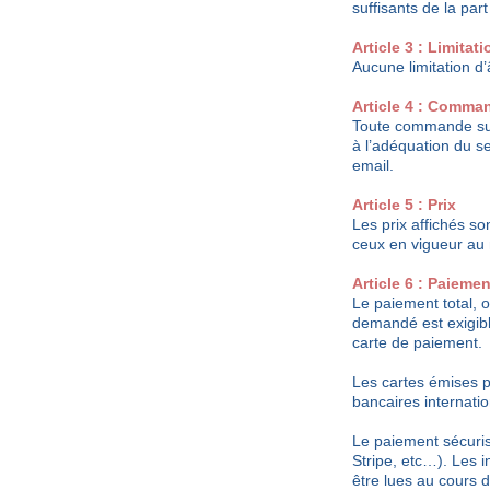
suffisants de la par
Article 3 : Limitat
Aucune limitation d’
Article 4 : Comma
Toute commande supp
à l’adéquation du s
email.
Article 5 : Prix
Les prix affichés so
ceux en vigueur au
Article 6 : Paiemen
Le paiement total, o
demandé est exigib
carte de paiement.
Les cartes émises p
bancaires internati
Le paiement sécurisé
Stripe, etc…). Les i
être lues au cours d