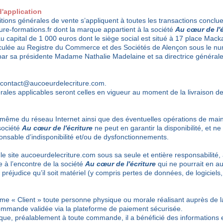
d'application
tions générales de vente s’appliquent à toutes les transactions conclue
ure-formations.fr dont la marque appartient à la société
Au cœur de l'é
au capital de 1 000 euros dont le siège social est situé à 17 place Mac
iculée au Registre du Commerce et des Sociétés de Alençon sous le n
par sa présidente Madame Nathalie Madelaine et sa directrice généra
contact@aucoeurdelecriture.com
.
rales applicables seront celles en vigueur au moment de la livraison d
e même du réseau Internet ainsi que des éventuelles opérations de mai
société
Au cœur de l'écriture
ne peut en garantir la disponibilité, et ne
onsable d’indisponibilité et/ou de dysfonctionnements.
ant le site aucoeurdelecriture.com sous sa seule et entière responsabilité
 à l’encontre de la société
Au cœur de l'écriture
qui ne pourrait en a
 préjudice qu’il soit matériel (y compris pertes de données, de logici
e « Client » toute personne physique ou morale réalisant auprès de l
mmande validée via la plateforme de paiement sécurisée.
 que, préalablement à toute commande, il a bénéficié des informations 