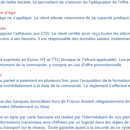
t de ladite société, lui permettant de s’assurer de l’adéquation de l’offre
ion d’âge
âge ne s’applique. Le client atteste néanmoins de sa capacité juridique 
nde
ose l’adhésion aux CGV. Le client certifie avoir reçu toutes les info
ervice à ses besoins. Il est responsable des données saisies, notamme
nt exprimés en Euros, HT et TTC (lorsque la TVA est applicable). Les pr
 moment de la commande, y compris en cas d'offre promotionnelle.
t
u partiel si paiement en plusieurs fois, pour l’acquisition de la formatio
le immédiatement à la date de la commande. Le règlement s’effectue 
ar des banques domiciliées hors de France doivent obligatoirement êtr
onales (Mastercard ou Visa).
 en ligne par carte bancaire est réalisé par l’intermédiaire de nos par
nformations transmises sont chiffrées par un logiciel dans les règles de 
u transport sur le réseau. Toute garantie quant à la sécurité de ce sys