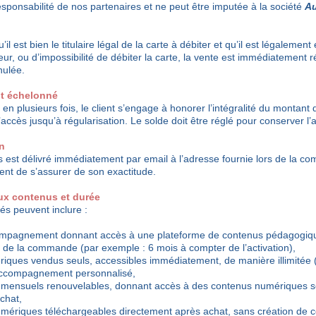
esponsabilité de nos partenaires et ne peut être imputée à la société
Au
’il est bien le titulaire légal de la carte à débiter et qu’il est légalement 
ur, ou d’impossibilité de débiter la carte, la vente est immédiatement r
ulée.
nt échelonné
n plusieurs fois, le client s’engage à honorer l’intégralité du montant 
accès jusqu’à régularisation. Le solde doit être réglé pour conserver l
on
s est délivré immédiatement par email à l’adresse fournie lors de la co
ient de s’assurer de son exactitude.
aux contenus et durée
és peuvent inclure :
ccompagnement donnant accès à une plateforme de contenus pédagogiq
rs de la commande (par exemple : 6 mois à compter de l’activation),
riques vendus seuls, accessibles immédiatement, de manière illimitée 
 accompagnement personnalisé,
mensuels renouvelables, donnant accès à des contenus numériques se
achat,
umériques téléchargeables directement après achat, sans création de 