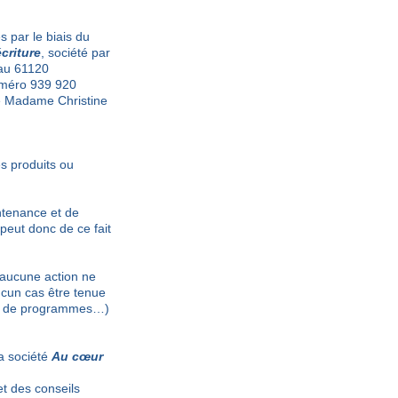
s par le biais du
criture
, société par
kau 61120
uméro 939 920
le Madame Christine
es produits ou
ntenance et de
 peut donc de ce fait
, aucune action ne
ucun cas être tenue
els, de programmes…)
a société
Au cœur
et des conseils