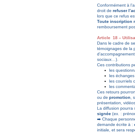
Conformément à l’ar
droit de
refuser l’
lors que ce refus es
Toute inscription 
remboursement poss
Article 18 – Utili
Dans le cadre de se
témoignages de la p
d’accompagnement, 
sociaux…).
Ces contributions pe
les questionna
les échanges
les courriels
les commentair
Ces retours pourront
ou de
promotion
, 
présentation, vidéos,
La diffusion pourra
signée
(ex. : prénom
➡️ Chaque personne 
demande écrite à :
initiale, et sera re