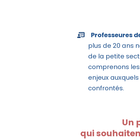
L
Professeures d
plus de 20 ans 
de la petite sec
comprenons les d
enjeux auxquels 
confrontés.
Un 
qui souhaitent