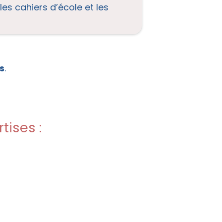
es cahiers d’école et les
s
.
ises :