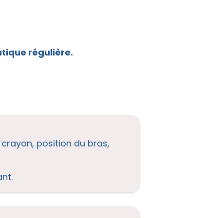
tique régulière.
e crayon, position du bras,
nt.