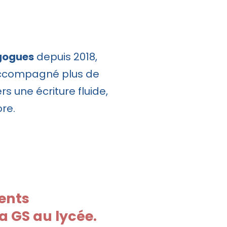
gogues
depuis 2018,
ccompagné plus de
rs une écriture fluide,
ore.
ents
la GS au lycée.